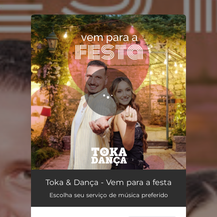
.
You're all set!
Vem para a festa
03:15
Toka & Dança - Vem para a festa
Escolha seu serviço de música preferido