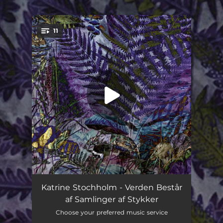
.
11
You're all set!
Start
01:40
Katrine Stochholm - Verden Består
af Samlinger af Stykker
Alt Er Frosset
06:24
Choose your preferred music service