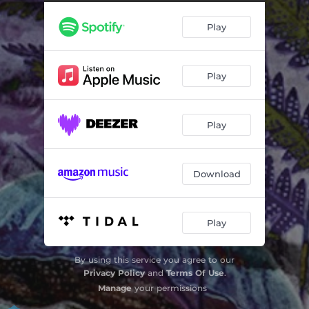
Før Iskrystallerne Smelter
01:15
Play
Alting Strømmer Nu
03:40
Nu Springer Vaaren Fra Sin Seng
04:01
Play
Maj
03:52
Inde I Regnbuen
04:30
Play
Ved Engsøen (feat. Jonas H. Petersen)
04:33
Uvejr
03:38
Download
I Høsten
04:46
Gæssenes Kalden Fra Søen I Natten
05:55
Play
By using this service you agree to our
Privacy Policy
and
Terms Of Use
.
Manage
your permissions