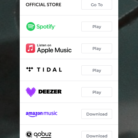
String Quartet in E Minor: III. Prestissimo
03:14
Go To
String Quartet in E Minor: IV. Scherzo fuga. Allegro assai mosso
04:23
String Quartet, Op. 56 "Voces intimae": I. Andante – Allegro molto moderato
06:39
Play
String Quartet, Op. 56 "Voces intimae": II. Vivace
02:32
Play
String Quartet, Op. 56 "Voces intimae": III. Adagio di molto
10:44
String Quartet, Op. 56 "Voces intimae": IV. Allegretto (ma pesante)
05:14
Play
String Quartet, Op. 56 "Voces intimae": V. Allegro
05:44
Play
Download
Download