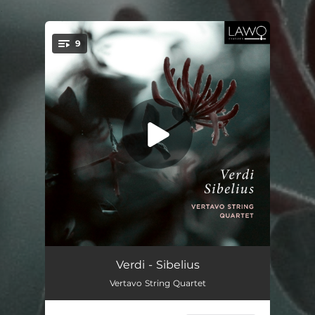
.
9
You're all set!
String Quartet in E Minor: I. Allegro
07:54
Verdi - Sibelius
Vertavo String Quartet
String Quartet in E Minor: II. Andantino
07:31