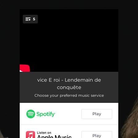
.
5
You're all set!
Ennemi
03:08
vice E roi - Lendemain de
conquête
Meilleurs ensemble
02:54
Choose your preferred music service
Brûler le rêve américain
02:36
Play
Fils de rien
03:31
L'échec n'existe pas
03:46
Play