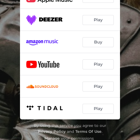
Play
Buy
Play
Play
Play
By using this service you agree to our
Privacy Policy
and
Terms Of Use
.
Manage
your permissions