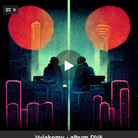
.
9
Nemůžu si vzpomenout
You're all set!
03:31
Everyday Lovesong
04:15
Hned to nepoznáš
03:49
Hlasy
03:26
Malý misto
03:23
Nemůžu si vzpomenout
03:49
Srpen
03:05
Studený
04:20
Tep
03:58
Vypni
Vyjakomy - album DVA