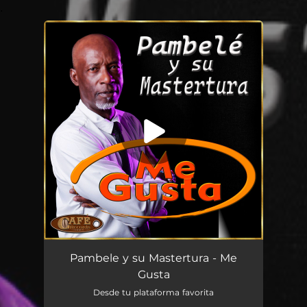
.
You're all set!
Me Gusta
04:19
Pambele y su Mastertura - Me
Gusta
Desde tu plataforma favorita