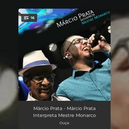
.
16
You're all set!
Zombeteiro
03:01
Márcio Prata - Márcio Prata
Interpreta Mestre Monarco
Passado de Glória
02:49
Ouça: