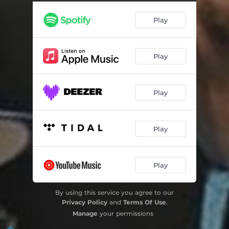
Grades do Coração
02:36
Play
Falso Pai de Santo
02:42
Enganadora
02:42
Play
Coração Em Desalinho
03:01
Seu Bernardo Sapateiro
03:41
Play
Triste Desventura
03:15
Lenço
02:40
Play
Deixa o Meu Nome Em Paz
02:42
Jardim da Solidão
03:02
Play
De Paulo a Paulinho
03:15
By using this service you agree to our
Privacy Policy
and
Terms Of Use
.
Amor Fiel
02:32
Manage
your permissions
Homenagem a Velha Guarda
03:48