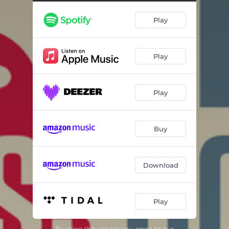
Bjørn Bjørn Tømmerdal
03:07
Play
Særpingane Taper Aldri
04:43
Westfold
04:37
Play
Hva Skal Vi Gjøre Med Askim?
05:16
Kom Til Kongsberg
03:58
Play
Hvalfangstmuseet
03:23
Saugestad, Vibeke
02:03
Buy
Sardinfabrikken I Holmestrand
02:35
Alle Hjerters Dag I Drammen
03:33
Download
Jeg Får Et Kick Av Kick
01:57
Play
Lillestrøm Lillestrøm Dærtara!
03:05
Har Du Lyst Til Å Jobbe I Hvaler Kommune?
04:05
By using this service you agree to our