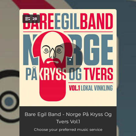
.
28
You're all set!
Odd Reinsfelt
03:03
Bare Egil Band - Norge På Kryss Og
Tvers Vol.1
John Dee
04:43
Choose your preferred music service