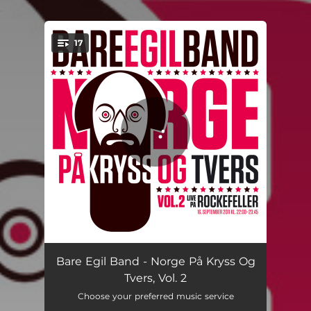
.
17
You're all set!
Hvalfangstmuseet
06:39
Bare Egil Band - Norge På Kryss Og
Tvers, Vol. 2
Sardinfabrikken I Holmestrand
04:36
Choose your preferred music service