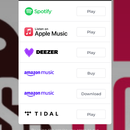
Linda Widvey Andersen
06:31
Play
Surnadal Boogie
05:56
Bikse, Kakse, Frukse, Vipp, Vapp, Is-Narr
06:19
Play
Aliens 2
04:04
Speider'n
02:21
Play
Arne
03:07
Særpingane Taper Aldri
05:15
Buy
Hei Lyngdøl, Ta Deg Ei Øl
06:46
æ39
05:20
Download
Hainn Lydmainn, N' I, Hainn Lysmainn Og N'je
05:05
Play
Nå Swinger Det I Tjølling
05:51
Morten A-Bla A-Bla
06:55
By using this service you agree to our