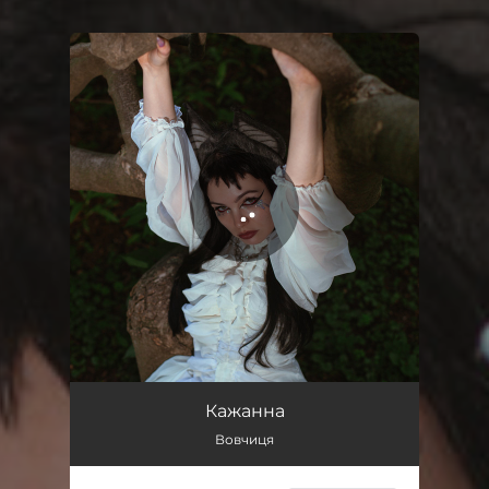
You're all set!
Вовчиця
02:40
Кажанна
Вовчиця