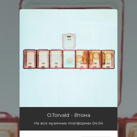
.
You're all set!
O.Torvald - Втома
На всіх музичних платформах 04.04