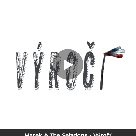
.
Výročí
You're all set!
05:45
Výročí
Marek & The Seladons - Výročí