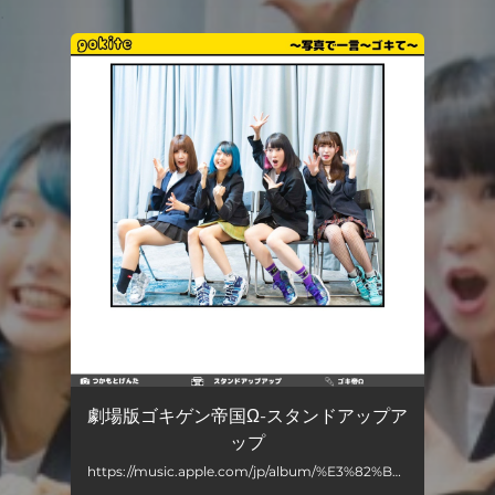
.
You're all set!
劇場版ゴキゲン帝国Ω-スタンドアップア
ップ
https://music.apple.com/jp/album/%E3%82%B9%E3%82