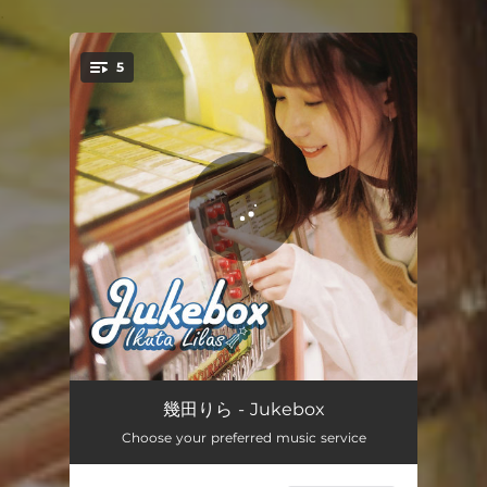
.
5
You're all set!
おまじない
03:38
幾田りら - Jukebox
Choose your preferred music service
通り雨
04:20