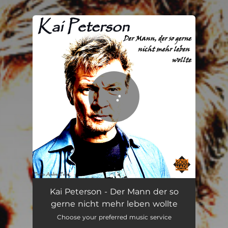
.
You're all set!
Der Mann der so gerne nicht mehr leben wollte
04:35
Kai Peterson - Der Mann der so
gerne nicht mehr leben wollte
Choose your preferred music service