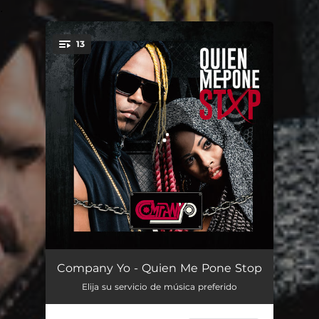
.
13
You're all set!
Yo Me Lo Gane
03:58
Company Yo - Quien Me Pone Stop
Elija su servicio de música preferido
Fama
03:46