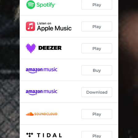
En Silencio
04:20
Play
Hello Hello
03:13
Quien Me Pone Stop
03:40
Play
Party
03:40
Play
Ganas de Amar - Remix
03:48
AN2
03:05
Buy
Sin Ti
03:44
A Mi Manera
05:10
Download
The Bad Boys
03:24
Loco Yo
03:35
Play
Prometí
03:10
Play