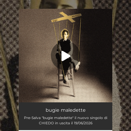
.
You're all set!
bugie maledette
02:43
bugie maledette
Pre-Salva "bugie maledette" il nuovo singolo di
CHIEDO in uscita il 19/06/2026