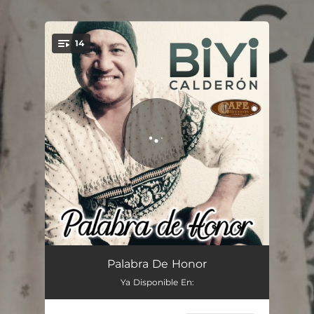
.
14
You're all set!
Palabra de Honor
05:36
Palabra De Honor
Ya Disponible En:
Triste en Soledad
04:51