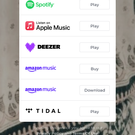
Decidete Corazón
03:57
Play
Soy Ese Pintor
04:09
Mi Dilema
04:27
Play
La Mujer Ideal
04:26
Play
No Pidas Cariño
05:15
Mi Reina
05:00
Buy
Enamorado de Ti
05:39
Aun Hay Tiempo
04:54
Download
Vuelve a Querer
03:53
Nací para Cantar
04:09
Play
La Miel de Tus Besos
04:06
By using this service you agree to our
Vives en Mi Mente
03:52
Privacy Policy
and
Terms Of Use
.