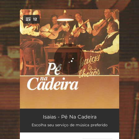
.
12
You're all set!
Sofres Porque Queres
03:42
Isaias - Pé Na Cadeira
Escolha seu serviço de música preferido
Fricotes de Viúva
02:32