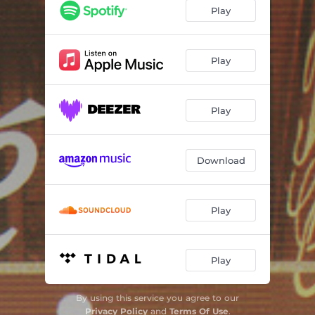
Choro Triste No. 2
03:20
Play
Salomé
03:20
Valsa do Além
04:18
Play
Tão Só
04:10
Play
Pé na Cadeira
02:16
Musicos e Poetas
04:47
Download
A César o Que é de César
02:44
Soros
03:26
Play
Carnaval Duvidoso
03:53
Cuidado com Ele
02:24
Play
By using this service you agree to our
Privacy Policy
and
Terms Of Use
.