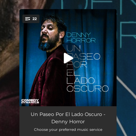
.
22
You're all set!
¿Alguien Me Conoce?
02:06
Un Paseo Por El Lado Oscuro -
Denny Horror
No Votes
01:04
Choose your preferred music service