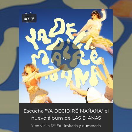
.
9
You're all set!
Me jode
03:13
Escucha "YA DECIDIRÉ MAÑANA" el
nuevo álbum de LAS DIANAS
No quiero verte
02:20
Y en vinilo 12" Ed. limitada y numerada