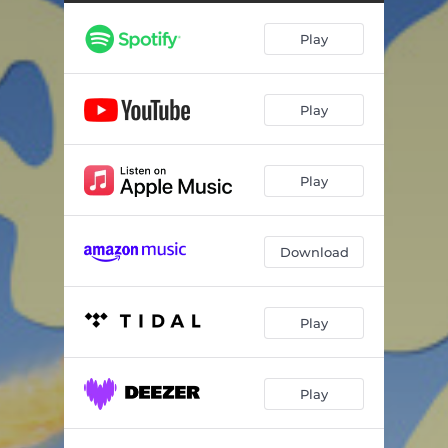
Ya nunca me llamas
02:43
Play
Perdiendo el tiempo
02:47
Síndrome del impostor
02:51
Play
Tu funeral
03:32
Sitio nuevo
03:17
Play
Putivuelta
03:11
Ya decidiré mañana
02:02
Download
Play
Play