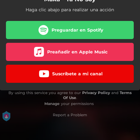
Haga clic abajo para realizar una acción
Preguardar en Spotify
Preañadir en Apple Music
Suscríbete a mi canal
By using this service you agree to our
Privacy Policy
and
Terms
Of Use
.
Manage
your permissions
Report a Problem