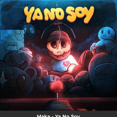
.
You're all set!
Maka - Ya No Soy