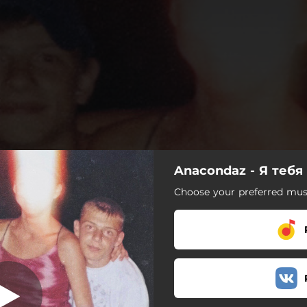
Anacondaz - Я тебя
пли не больно
Choose your preferred musi
Ни капли не больно
Дубак
Твоему новому парню
Нахуй тебя и твоих друзей