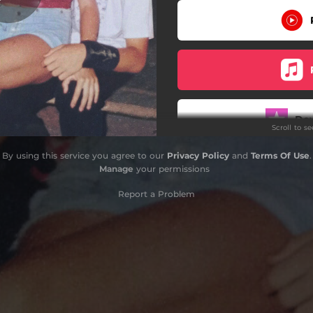
Воспоминания о тебе
Ты знаешь, кто он
Драма
Бессонница
Do
Scroll to s
Не курю
By using this service you agree to our
Privacy Policy
and
Terms Of Use
.
Каберне
Manage
your permissions
Двое
Report a Problem