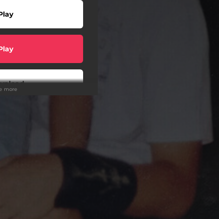
Play
Play
wnload
ee more
Play
Play