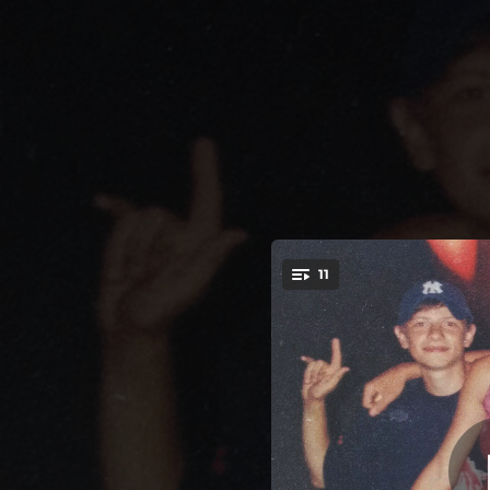
.
11
Ни ка
You're all set!
04:03
02:55
03:54
03:23