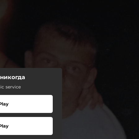
 никогда
c service
Play
Play