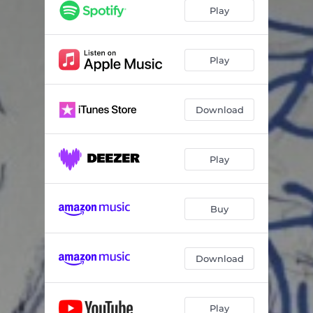
Égoistement
02:34
Play
L'enfant là-bas
02:17
En deuil d'un beau jour
02:26
Play
Lettre de Siou au monde ordinaire
02:15
Download
Dormir
02:20
Play
Buy
Download
Play