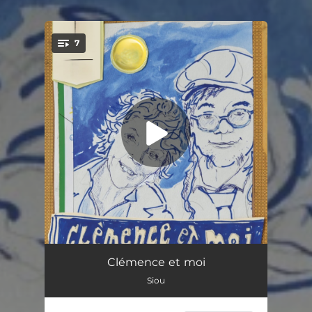
7
You're all set!
Chanson pour Lucas
02:46
Clémence et moi
Siou
J'ai fait comme si
02:27