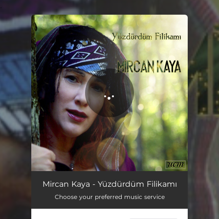
.
You're all set!
Yüzdürdüm Filikamı
03:27
Mircan Kaya - Yüzdürdüm Filikamı
Choose your preferred music service