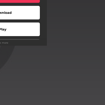
wnload
Play
ee more
Buy
wnload
Play
Play