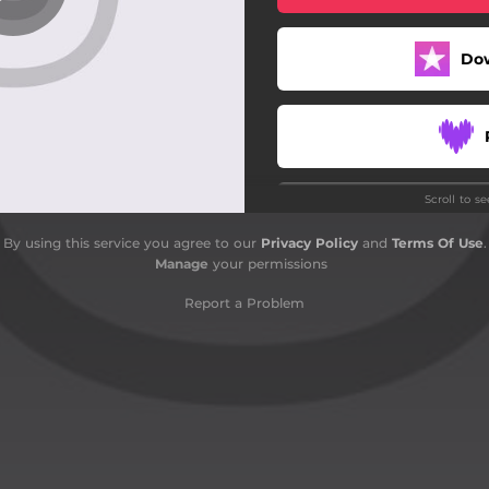
Totalna demoralizacija
Do
Kao da nema
Balada
Pametovanje iz provincije
Scroll to s
Il' si oni il' si mi
By using this service you agree to our
Privacy Policy
and
Terms Of Use
.
Amerikanci
Manage
your permissions
Do
Celebtity
Report a Problem