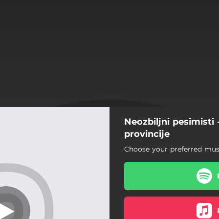
Neozbiljni pesimisti
Sudbina
provincije
Choose your preferred musi
Sudbina
Bezim iz bede
alada o lokalnom političaru
U inat tugi