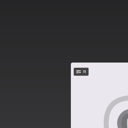
.
11
You're all set!
04:39
03:34
04:03
B
04:43