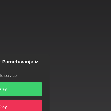
 - Pametovanje iz
c service
Play
Play