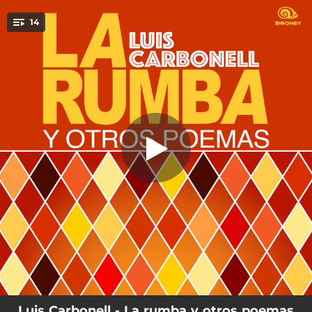
.
Poema como un nombre -
14
Remasterizado
You're all set!
03:48
Poema como un nombre - Remasterizado
03:13
Rabo en casa de Juan Colas - Remasterizado
03:09
Macorina - Remasterizado
04:53
Una canción de vida frente a los astros - Remasterizado
01:43
Son - Remasterizado
02:01
Un despojo - Remasterizado
02:31
Marisabel - Remasterizado
03:50
La rumba - Remasterizado
01:38
Cangrejo moro - Remasterizado
Luis Carbonell - La rumba y otros poemas