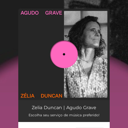
You're all set!
Agudo Grave
03:11
Zelia Duncan | Agudo Grave
Escolha seu serviço de música preferido!