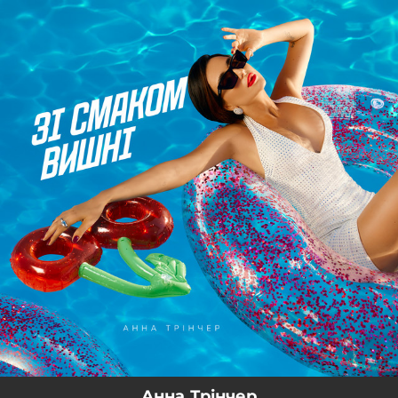
.
You're all set!
Анна Трінчер