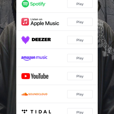
Preti senza croce
--
Play
Lo stress della siccità
--
Deserto
--
Play
200 all'ora
--
Play
Asmodeo
--
L'ottavo gioco
--
Play
In fondo al mondo
--
Zona
--
Play
Play
Play