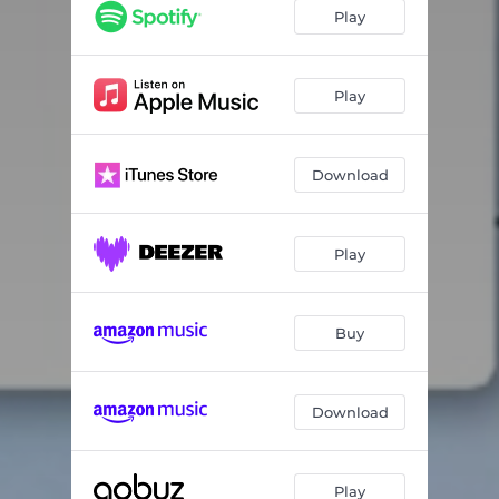
Galaktische Gehirngewitter
04:22
Play
Sagen Wollte
03:05
So Spät
04:32
Play
Junge
03:14
Download
Norden
03:45
Wilde Zwerge
04:40
Play
Tote Pferde
05:25
Träumen
04:53
Buy
Mond
06:03
Weitergehen
03:57
Download
Play