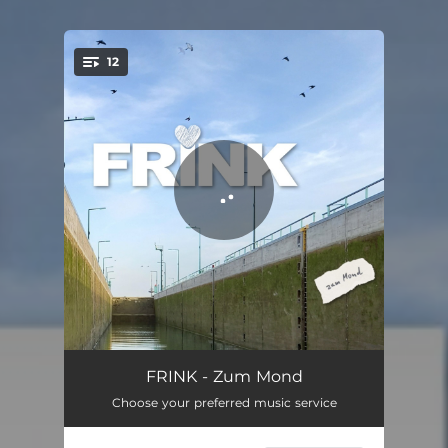
12
You're all set!
Kleines Herz
05:47
FRINK - Zum Mond
Choose your preferred music service
Ungesungene Lieder
03:19